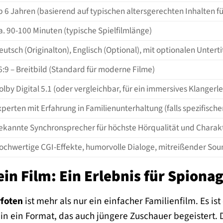
b 6 Jahren (basierend auf typischen altersgerechten Inhalten fü
a. 90-100 Minuten (typische Spielfilmlänge)
eutsch (Originalton), Englisch (Optional), mit optionalen Unterti
6:9 – Breitbild (Standard für moderne Filme)
olby Digital 5.1 (oder vergleichbar, für ein immersives Klangerl
xperten mit Erfahrung in Familienunterhaltung (falls spezifisch
ekannte Synchronsprecher für höchste Hörqualität und Charakt
ochwertige CGI-Effekte, humorvolle Dialoge, mitreißender Soun
ein Film: Ein Erlebnis für Spiona
Pfoten
ist mehr als nur ein einfacher Familienfilm. Es 
in ein Format, das auch jüngere Zuschauer begeistert. 