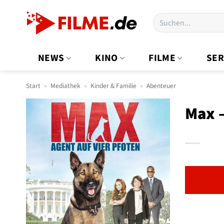
Zum
Suchen
Inhalt
nach:
springen
NEWS
KINO
FILME
SER
Start
»
Mediathek
»
Kinder & Familie
»
Abenteuer
Max –