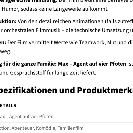
ersgerechte Handlung:
Der Film bietet eine perfekt
 Humor, sodass keine Langeweile aufkommt.
ktion:
Von den detailreichen Animationen (falls zutref
ur orchestralen Filmmusik – die technische Umsetzung ü
en:
Der Film vermittelt Werte wie Teamwork, Mut und di
nweg.
 für die ganze Familie:
Max – Agent auf vier Pfoten
is
nd Gesprächsstoff für lange Zeit liefert.
pezifikationen und Produktmer
ETAILS
ax – Agent auf vier Pfoten
ction, Abenteuer, Komödie, Familienfilm