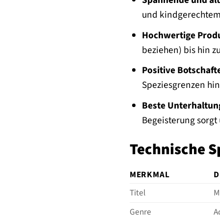
Spannende und alt
und kindgerechtem
Hochwertige Produ
beziehen) bis hin z
Positive Botschaft
Speziesgrenzen hi
Beste Unterhaltung
Begeisterung sorgt u
Technische S
MERKMAL
D
Titel
M
Genre
A