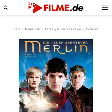
Zum
Inhalt
springen
Start
»
Mediathek
»
Fantasy & Science Fiction
»
TV-Serien