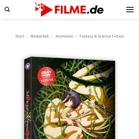
Zum
Inhalt
springen
Start
»
Mediathek
»
Animation
»
Fantasy & Science Fiction