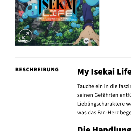
My Isekai Lif
BESCHREIBUNG
Tauche ein in die faszi
seinen Gefährten entfü
Lieblingscharaktere wa
was das Fan-Herz bege
Die Handlung 