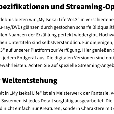
pezifikationen und Streaming-O
lebnis bieten wir „My Isekai Life Vol.3“ in verschiede
lu-ray/DVD) glänzen durch gestochen scharfe Bildqualit
len Nuancen der Erzählung perfekt wiedergibt. Hochwe
hen Untertiteln sind selbstverständlich. Für diejenigen,
.3“ auf unserer Plattform zur Verfügung. Hier genießen S
 jedem Endgerät aus. Die digitalen Versionen sind opt
währleisten. Achten Sie auf spezielle Streaming-Angebo
r Weltentstehung
t in „My Isekai Life“ ist ein Meisterwerk der Fantasie. 
stemen ist jedes Detail sorgfältig ausgearbeitet. Die
d nicht einfach nur Kreaturen, sondern Charaktere mit 