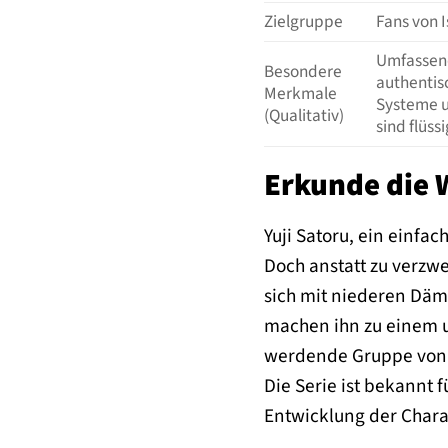
Zielgruppe
Fans von 
Umfassend
Besondere
authentisc
Merkmale
Systeme u
(Qualitativ)
sind flüs
Erkunde die W
Yuji Satoru, ein einfa
Doch anstatt zu verzwe
sich mit niederen Däm
machen ihn zu einem un
werdende Gruppe von Ge
Die Serie ist bekannt 
Entwicklung der Charak