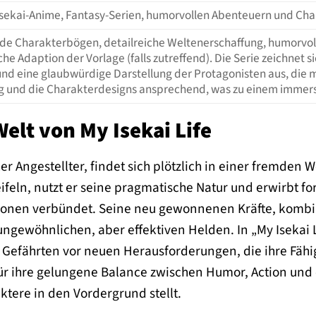
Isekai-Anime, Fantasy-Serien, humorvollen Abenteuern und Ch
e Charakterbögen, detailreiche Weltenerschaffung, humorvo
he Adaption der Vorlage (falls zutreffend). Die Serie zeichnet 
nd eine glaubwürdige Darstellung der Protagonisten aus, die 
sig und die Charakterdesigns ansprechend, was zu einem immers
elt von My Isekai Life
cher Angestellter, findet sich plötzlich in einer fremde
ifeln, nutzt er seine pragmatische Natur und erwirbt f
onen verbündet. Seine neu gewonnenen Kräfte, kombini
gewöhnlichen, aber effektiven Helden. In „My Isekai L
fährten vor neuen Herausforderungen, die ihre Fähigke
für ihre gelungene Balance zwischen Humor, Action und 
tere in den Vordergrund stellt.