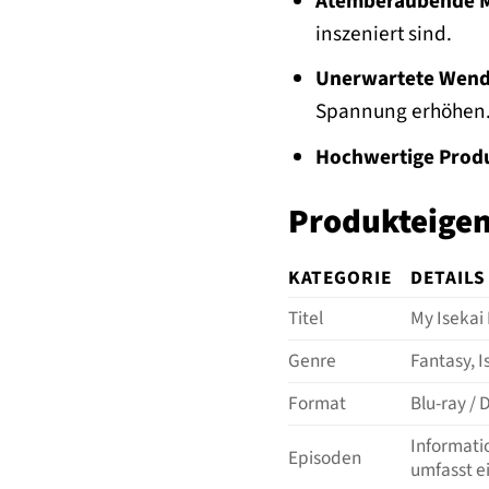
Atemberaubende M
inszeniert sind.
Unerwartete Wen
Spannung erhöhen
Hochwertige Produ
Produkteigen
KATEGORIE
DETAILS
Titel
My Isekai 
Genre
Fantasy, 
Format
Blu-ray /
Informati
Episoden
umfasst e