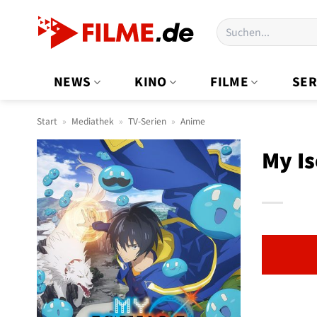
Zum
Suchen
Inhalt
nach:
springen
NEWS
KINO
FILME
SER
Start
»
Mediathek
»
TV-Serien
»
Anime
My Is