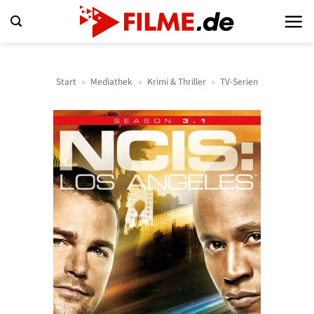
Zum
Inhalt
springen
Start
»
Mediathek
»
Krimi & Thriller
»
TV-Serien