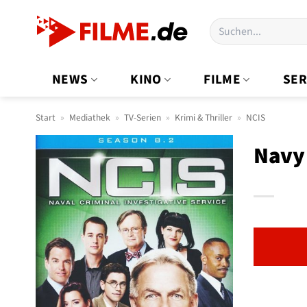
Zum
Suchen
Inhalt
nach:
springen
NEWS
KINO
FILME
SER
Start
»
Mediathek
»
TV-Serien
»
Krimi & Thriller
»
NCIS
Navy 