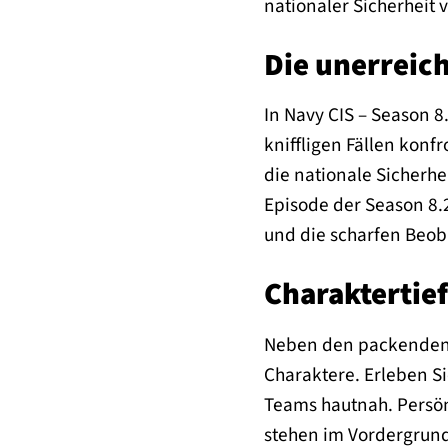
nationaler Sicherheit 
Die unerreic
In Navy CIS – Season 8
kniffligen Fällen konf
die nationale Sicherhe
Episode der Season 8.2
und die scharfen Beob
Charaktertie
Neben den packenden K
Charaktere. Erleben S
Teams hautnah. Persön
stehen im Vordergrund 