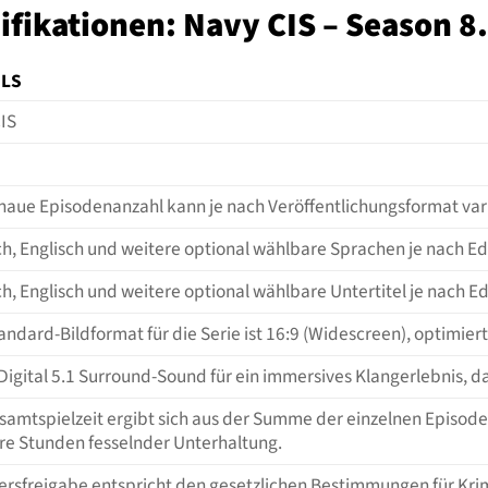
fikationen: Navy CIS – Season 8
ILS
IS
naue Episodenanzahl kann je nach Veröffentlichungsformat variie
h, Englisch und weitere optional wählbare Sprachen je nach Edi
h, Englisch und weitere optional wählbare Untertitel je nach Ed
andard-Bildformat für die Serie ist 16:9 (Widescreen), optimie
Digital 5.1 Surround-Sound für ein immersives Klangerlebnis, d
samtspielzeit ergibt sich aus der Summe der einzelnen Episod
e Stunden fesselnder Unterhaltung.
tersfreigabe entspricht den gesetzlichen Bestimmungen für Kri