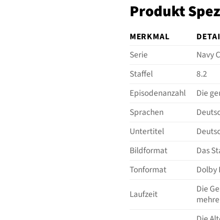
Produkt Spezi
MERKMAL
DETA
Serie
Navy C
Staffel
8.2
Episodenanzahl
Die ge
Sprachen
Deutsc
Untertitel
Deutsc
Bildformat
Das St
Tonformat
Dolby 
Die Ge
Laufzeit
mehrer
Die Al