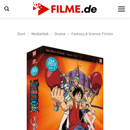
Zum
Inhalt
springen
Start
»
Mediathek
»
Drama
»
Fantasy & Science Fiction