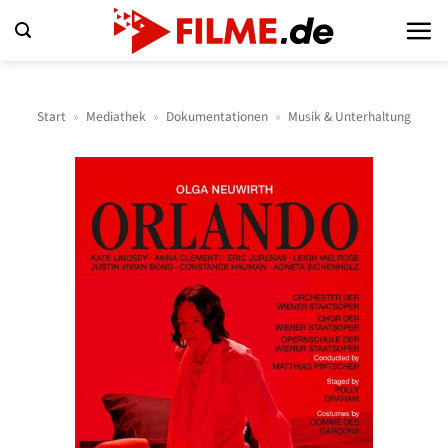
Zum
Inhalt
springen
Start
»
Mediathek
»
Dokumentationen
»
Musik & Unterhaltung