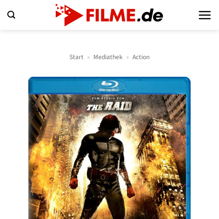
Zum
Inhalt
springen
Start
»
Mediathek
»
Action