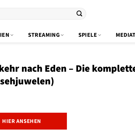
IEN
STREAMING
SPIELE
MEDIA
ehr nach Eden – Die komplette 
nsehjuwelen)
HIER ANSEHEN