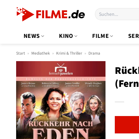
Zum
Suchen
Inhalt
nach:
springen
NEWS
KINO
FILME
SER
Start
»
Mediathek
»
Krimi & Thriller
»
Drama
Rückk
(Fer