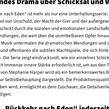
fendes Drama über Schicksal und 
r nach Eden“ ist mehr als nur eine Unterhaltungsserie; 
t von Unschuld, der Macht der Gier und der außergewö
schickt durch die sozialen und emotionalen Landschaft
lungen, die weit über die unmittelbaren Opfer hinaus
e Musik untermalen die dramatischen Wendungen und d
und offenbaren die subtilen Machtspiele, die sich hint
. Die Serie zeigt eindrucksvoll, wie ein einzelnes Schic
 immense innere Stärke erforderlich ist, um aus den
von Stephanie Harper wird als ein bemerkenswertes Bei
zur Selbstbehauptung dargestellt. Die Produktionsqualitä
en wird, ermöglicht es dem Zuschauer, die Detailverli
digen.
 „Rückkehr nach Eden“ jederzeit