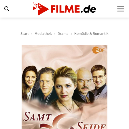
Zum
Inhalt
springen
Start
»
Mediathek
»
Drama
»
Komödie & Romantik