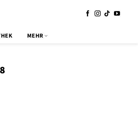
THEK
MEHR
18