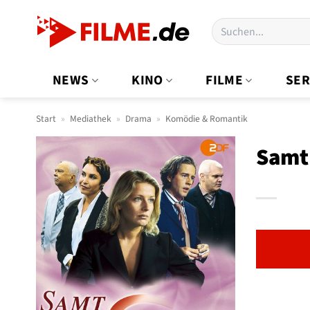
Zum
Suchen
Inhalt
nach:
springen
NEWS
KINO
FILME
SER
Start
»
Mediathek
»
Drama
»
Komödie & Romantik
Samt 