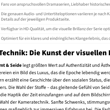
Fans von anspruchsvollen Dramaserien, Liebhaber historische
Die genauen Audio- und Untertiteloptionen variieren je nach K
Details auf der jeweiligen Produktseite.
Verfügbar in HD-Qualität, um die visuelle Brillanz der Serie opt
Optimiert für ein klares und eindringliches Klangerlebnis, das
Technik: Die Kunst der visuellen
mt & Seide
legt größten Wert auf Authentizität und Ästh
reien ein Bild des Luxus, das die Epoche lebendig werde
n erzählt eine Geschichte über den sozialen Status, di
rs. Die Wahl der Stoffe – das gleitende Gefühl von Seid
die Haptik der Zeit einzufangen und auf dem Bildschirm 
 Wahl der Kameratechnik. Sanfte Schwenks, stimmungs
gen maßgeblich zur immersiven Erfahrung bei. Die Farbp