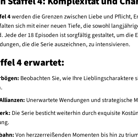
on Staffel 4: Komplexität und Ch
fel 4
werden die Grenzen zwischen Liebe und Pflicht, E
lten sich mit einer neuen Tiefe, die sowohl langjährig
. Jede der 18 Episoden ist sorgfältig gestaltet, um di
ungen, die die Serie auszeichnen, zu intensivieren.
ffel 4 erwartet:
rbögen:
Beobachten Sie, wie Ihre Lieblingscharaktere 
.
Allianzen:
Unerwartete Wendungen und strategische Ma
erk:
Die Serie besticht weiterhin durch exquisite Kostü
ung.
bahn:
Von herzzerreißenden Momenten bis hin zu triump