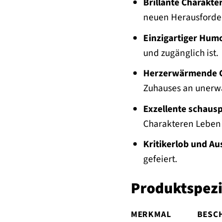
Brillante Charakte
neuen Herausforde
Einzigartiger Hum
und zugänglich ist.
Herzerwärmende G
Zuhauses an unerwa
Exzellente schausp
Charakteren Leben
Kritikerlob und A
gefeiert.
Produktspezi
MERKMAL
BESC