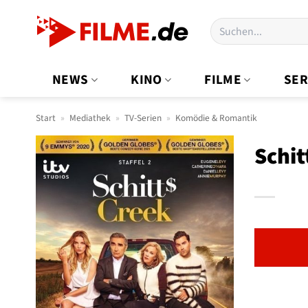
Zum
Suchen
Inhalt
nach:
springen
NEWS
KINO
FILME
SER
Start
»
Mediathek
»
TV-Serien
»
Komödie & Romantik
Schit