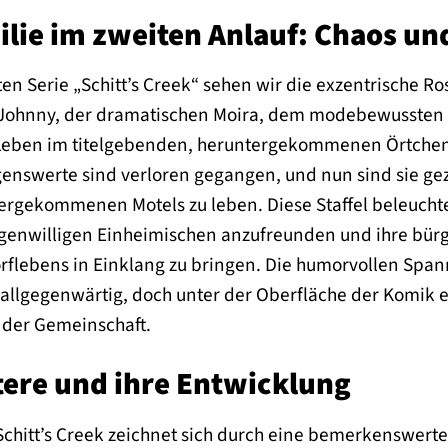
ilie im zweiten Anlauf: Chaos u
erten Serie „Schitt’s Creek“ sehen wir die exzentrische 
hnny, der dramatischen Moira, dem modebewussten Dav
 Leben im titelgebenden, heruntergekommenen Örtchen S
enswerte sind verloren gegangen, und nun sind sie g
rgekommenen Motels zu leben. Diese Staffel beleuchte
eigenwilligen Einheimischen anzufreunden und ihre bür
flebens in Einklang zu bringen. Die humorvollen Spa
llgegenwärtig, doch unter der Oberfläche der Komik e
 der Gemeinschaft.
ere und ihre Entwicklung
 Schitt’s Creek zeichnet sich durch eine bemerkenswerte