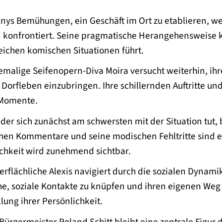
ys Bemühungen, ein Geschäft im Ort zu etablieren, we
onfrontiert. Seine pragmatische Herangehensweise koll
eichen komischen Situationen führt.
malige Seifenopern-Diva Moira versucht weiterhin, ihre
s Dorfleben einzubringen. Ihre schillernden Auftritte u
 Momente.
der sich zunächst am schwersten mit der Situation tut, 
schen Kommentare und seine modischen Fehltritte sind
ichkeit wird zunehmend sichtbar.
rflächliche Alexis navigiert durch die sozialen Dynamik
he, soziale Kontakte zu knüpfen und ihren eigenen Weg 
ung ihrer Persönlichkeit.
Bürgermeister Roland Schitt bleibt eine zentrale Figur d