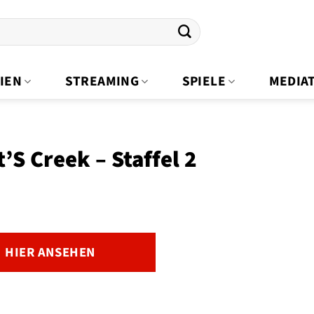
IEN
STREAMING
SPIELE
MEDIA
t’S Creek – Staffel 2
HIER ANSEHEN