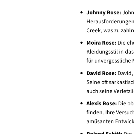
Johnny Rose:
Johnn
Herausforderungen k
Creek, was zu zahlr
Moira Rose:
Die ehe
Kleidungsstil in da
für unvergessliche
David Rose:
David, 
Seine oft sarkasti
auch seine Verletzl
Alexis Rose:
Die obe
finden. Ihre Versuc
amüsanten Entwickl
Roland Schitt:
Der 