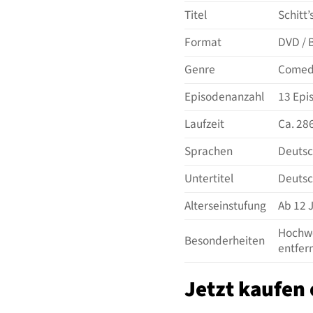
Titel
Schitt’
Format
DVD / B
Genre
Comedy
Episodenanzahl
13 Epi
Laufzeit
Ca. 28
Sprachen
Deutsch
Untertitel
Deutsc
Alterseinstufung
Ab 12 
Hochwe
Besonderheiten
entfern
Jetzt kaufen