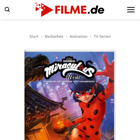
Zum
Inhalt
springen
Start
»
Mediathek
»
Animation
»
TV-Serien