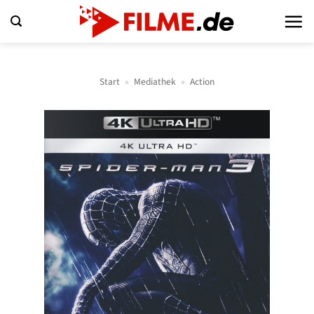
Zum
Inhalt
springen
Start
»
Mediathek
»
Action