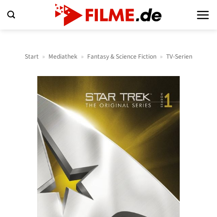
Zum
Inhalt
springen
Start
»
Mediathek
»
Fantasy & Science Fiction
»
TV-Serien