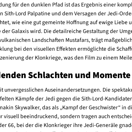
dung für den dunklen Pfad ist das Ergebnis einer komp
n Sith-Lord Palpatine und dem Versagen der Jedi-Orden
chtet, wie eine gut gemeinte Hoffnung auf ewige Liebe 
e der Galaxis wird. Die detailreiche Gestaltung der Um
vulkanischen Landschaften Mustafars, trägt maßgeblich
klung bei den visuellen Effekten ermöglichte die Scha
nszenierung der Klonkriege, was den Film zu einem Meil
denden Schlachten und Momente
mit unvergesslichen Auseinandersetzungen. Die spektak
ifelten Kämpfe der Jedi gegen die Sith-Lord-Kandidaten
akin Skywalker, das als „Kampf der Geschwister“ in di
r visuell beeindruckend, sondern tragen auch entsche
der 66, bei der die Klonkrieger ihre Jedi-Generäle gn