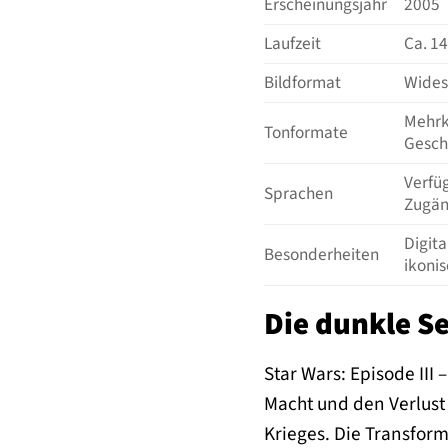
Erscheinungsjahr
2005
Laufzeit
Ca. 1
Bildformat
Wides
Mehrka
Tonformate
Gesch
Verfü
Sprachen
Zugän
Digit
Besonderheiten
ikoni
Die dunkle Se
Star Wars: Episode III 
Macht und den Verlust
Krieges. Die Transform