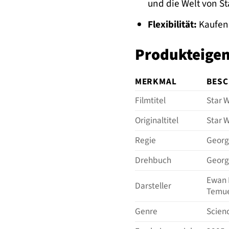
und die Welt von S
Flexibilität:
Kaufen 
Produkteigen
MERKMAL
BESC
Filmtitel
Star W
Originaltitel
Star W
Regie
Georg
Drehbuch
Georg
Ewan 
Darsteller
Temue
Genre
Scien