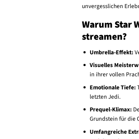
unvergesslichen Erlebn
Warum Star Wa
streamen?
Umbrella-Effekt:
Ve
Visuelles Meisterw
in ihrer vollen Prac
Emotionale Tiefe:
T
letzten Jedi.
Prequel-Klimax:
De
Grundstein für die O
Umfangreiche Extr