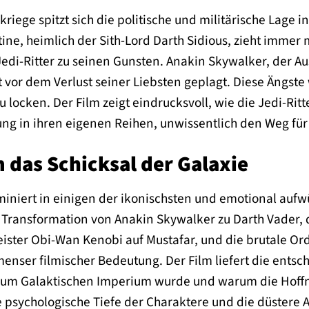
kriege spitzt sich die politische und militärische Lage 
ine, heimlich der Sith-Lord Darth Sidious, zieht immer
 Jedi-Ritter zu seinen Gunsten. Anakin Skywalker, der
 vor dem Verlust seiner Liebsten geplagt. Diese Ängste
zu locken. Der Film zeigt eindrucksvoll, wie die Jedi-R
ung in ihren eigenen Reihen, unwissentlich den Weg fü
 das Schicksal der Galaxie
lminiert in einigen der ikonischsten und emotional au
 Transformation von Anakin Skywalker zu Darth Vader, 
ter Obi-Wan Kenobi auf Mustafar, und die brutale Orde
ser filmischer Bedeutung. Der Film liefert die entsche
zum Galaktischen Imperium wurde und warum die Hoffnun
 psychologische Tiefe der Charaktere und die düstere