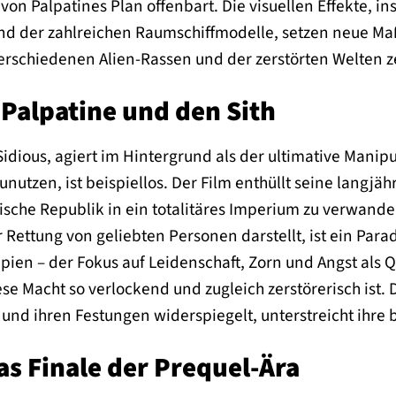
t von Palpatines Plan offenbart. Die visuellen Effekte, i
d der zahlreichen Raumschiffmodelle, setzen neue Maß
rschiedenen Alien-Rassen und der zerstörten Welten ze
 Palpatine und den Sith
 Sidious, agiert im Hintergrund als der ultimative Manip
utzen, ist beispiellos. Der Film enthüllt seine langjähr
ische Republik in ein totalitäres Imperium zu verwandel
r Rettung von geliebten Personen darstellt, ist ein Para
pien – der Fokus auf Leidenschaft, Zorn und Angst als Qu
e Macht so verlockend und zugleich zerstörerisch ist. Di
 und ihren Festungen widerspiegelt, unterstreicht ihre 
as Finale der Prequel-Ära