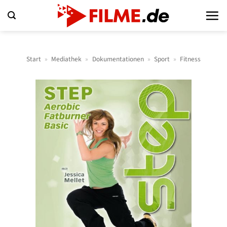
Zum
Inhalt
springen
Start
»
Mediathek
»
Dokumentationen
»
Sport
»
Fitness