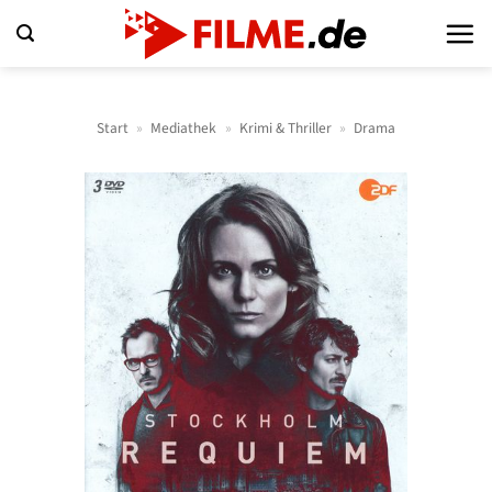
Zum
Inhalt
springen
Start
»
Mediathek
»
Krimi & Thriller
»
Drama