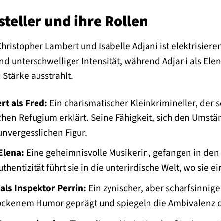
teller und ihre Rollen
ristopher Lambert und Isabelle Adjani ist elektrisiere
und unterschwelliger Intensität, während Adjani als Ele
h Stärke ausstrahlt.
t als Fred:
Ein charismatischer Kleinkrimineller, der 
chen Refugium erklärt. Seine Fähigkeit, sich den Ums
unvergesslichen Figur.
 Elena:
Eine geheimnisvolle Musikerin, gefangen in den 
thentizität führt sie in die unterirdische Welt, wo sie 
als Inspektor Perrin:
Ein zynischer, aber scharfsinniger
rockenem Humor geprägt und spiegeln die Ambivalenz d