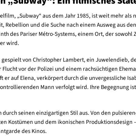
on „Subway“: Ein filmisches Sta
elfilm, „Subway“ aus dem Jahr 1985, ist weit mehr als nu
eit, Rebellion und die Suche nach einem Ausweg aus 
rinth des Pariser Métro-Systems, einem Ort, der sowohl Z
er wird.
 gespielt von Christopher Lambert, ein Juwelendieb, d
r Flucht vor der Polizei und einem rachsüchtigen Eheman
ft er auf Elena, verkörpert durch die unvergessliche Isa
ntrollierenden Mann verfolgt wird. Ihre Begegnung ist
 durch seinen einzigartigen Stil aus. Von den pulsier
ten Kostümen und dem ikonischen Produktionsdesign – 
antgarde des Kinos.