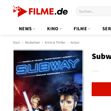
Zum
Suchen
Inhalt
nach:
springen
NEWS
KINO
FILME
SER
Start
»
Mediathek
»
Krimi & Thriller
»
Action
Subw