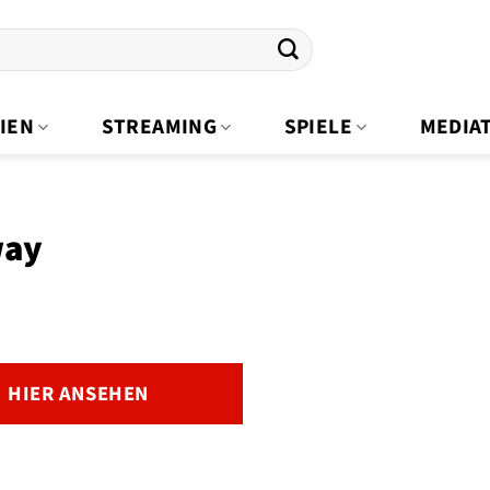
IEN
STREAMING
SPIELE
MEDIA
ay
HIER ANSEHEN