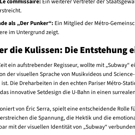
 Le commissaire:
Ein weiterer Vertreter der Staatsgewa
streicht.
de als „Der Punker“:
Ein Mitglied der Métro-Gemeinsch
tere im Untergrund zeigt.
ter die Kulissen: Die Entstehung e
Zeit ein aufstrebender Regisseur, wollte mit „Subway“ e
 von der visuellen Sprache von Musikvideos und Science-
sch ist. Die Dreharbeiten in den echten Pariser Métro-St
as innovative Setdesign die U-Bahn in einen surrealen
iert von Éric Serra, spielt eine entscheidende Rolle f
rstreichen die Spannung, die Hektik und die emotionale
bar mit der visuellen Identität von „Subway“ verbunde