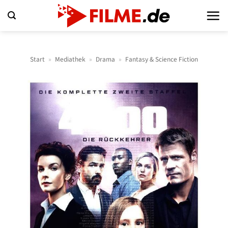
Zum
Inhalt
springen
Start
»
Mediathek
»
Drama
»
Fantasy & Science Fiction