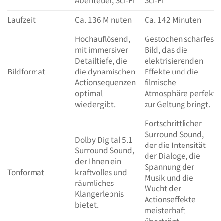
Abenteuer, Sci-Fi
Sci-Fi
Laufzeit
Ca. 136 Minuten
Ca. 142 Minuten
Hochauflösend,
Gestochen scharfes
mit immersiver
Bild, das die
Detailtiefe, die
elektrisierenden
Bildformat
die dynamischen
Effekte und die
Actionsequenzen
filmische
optimal
Atmosphäre perfekt
wiedergibt.
zur Geltung bringt.
Fortschrittlicher
Surround Sound,
Dolby Digital 5.1
der die Intensität
Surround Sound,
der Dialoge, die
der Ihnen ein
Spannung der
Tonformat
kraftvolles und
Musik und die
räumliches
Wucht der
Klangerlebnis
Actionseffekte
bietet.
meisterhaft