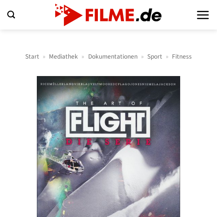
Zum
Inhalt
springen
Start
»
Mediathek
»
Dokumentationen
»
Sport
»
Fitness