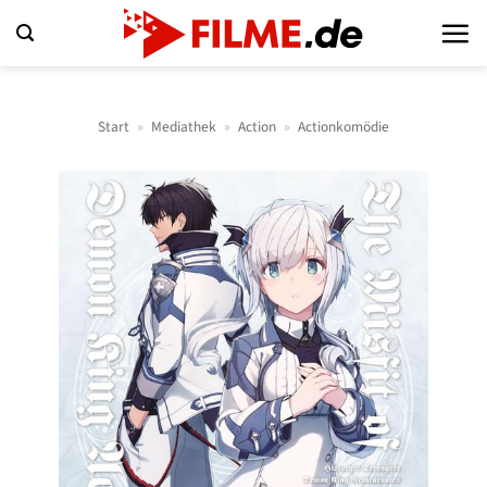
Zum
Inhalt
springen
Start
»
Mediathek
»
Action
»
Actionkomödie