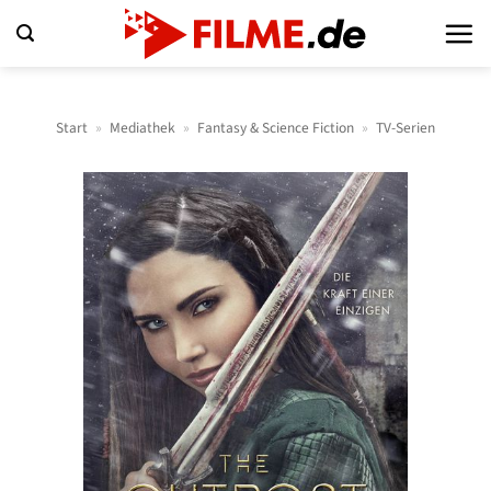
Zum
Inhalt
springen
Start
»
Mediathek
»
Fantasy & Science Fiction
»
TV-Serien