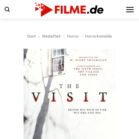
Zum
Inhalt
springen
Start
»
Mediathek
»
Horror
»
Horrorkomödie