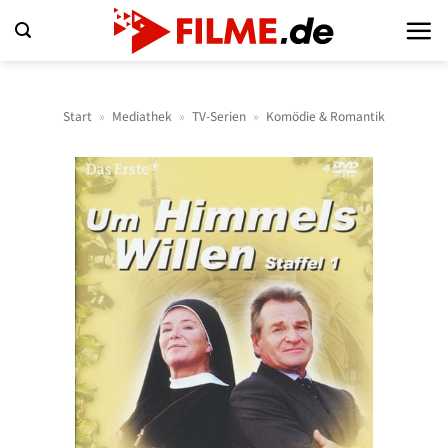
Zum
Inhalt
springen
Start
»
Mediathek
»
TV-Serien
»
Komödie & Romantik