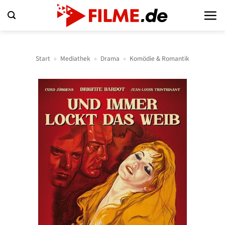
Zum
Inhalt
springen
Start
»
Mediathek
»
Drama
»
Komödie & Romantik