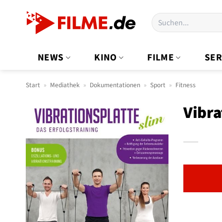
Zum
Suchen
Inhalt
nach:
springen
NEWS
KINO
FILME
SER
Start
»
Mediathek
»
Dokumentationen
»
Sport
»
Fitness
Vibra