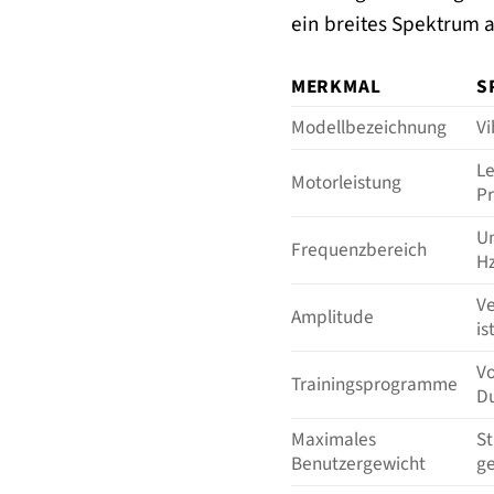
ein breites Spektrum 
MERKMAL
S
Modellbezeichnung
Vi
Le
Motorleistung
Pr
Um
Frequenzbereich
Hz
Ve
Amplitude
is
Vo
Trainingsprogramme
D
Maximales
St
Benutzergewicht
ge