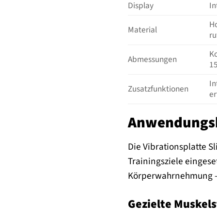
Display
In
Ho
Material
ru
Ko
Abmessungen
15
In
Zusatzfunktionen
er
Anwendungsb
Die Vibrationsplatte Sl
Trainingsziele eingese
Körperwahrnehmung – 
Gezielte Muskels