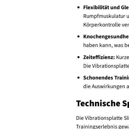
Flexibilität und Gl
Rumpfmuskulatur un
Körperkontrolle ve
Knochengesundhei
haben kann, was be
Zeiteffizienz:
Kurze
Die Vibrationsplatt
Schonendes Traini
die Auswirkungen au
Technische Sp
Die Vibrationsplatte 
Trainingserlebnis gew