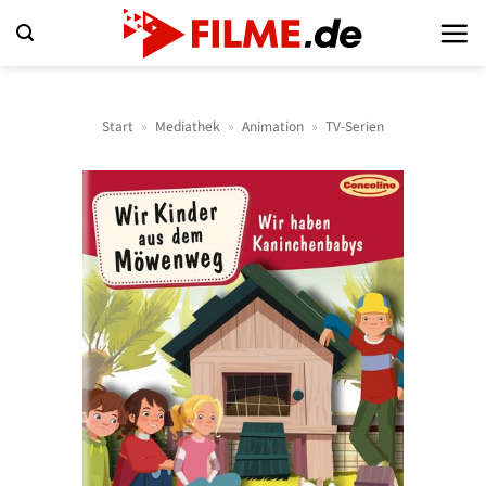
Zum
Inhalt
springen
Start
»
Mediathek
»
Animation
»
TV-Serien