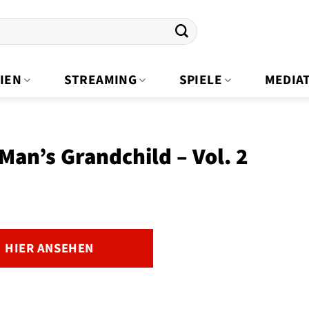
IEN
STREAMING
SPIELE
MEDIA
Man’s Grandchild – Vol. 2
HIER ANSEHEN