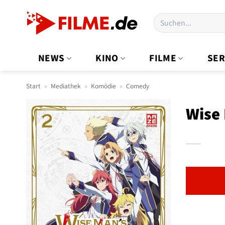
Zum
Suchen
Inhalt
nach:
springen
NEWS
KINO
FILME
SER
Start
»
Mediathek
»
Komödie
»
Comedy
Wise 