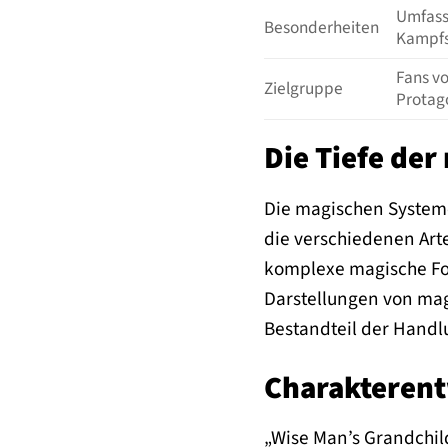
Umfass
Besonderheiten
Kampfs
Fans v
Zielgruppe
Protag
Die Tiefe der
Die magischen Systeme 
die verschiedenen Arte
komplexe magische For
Darstellungen von magi
Bestandteil der Handlu
Charakteren
„Wise Man’s Grandchild