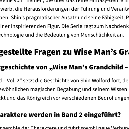
e Reihe von Themen, die über das reine Fantasy-Genre 
werb, die Herausforderungen der Führung und Verantwo
en. Shin’s pragmatischer Ansatz und seine Fähigkeit, P
iner inspirierenden Figur. Die Serie regt zum Nachdenk
echnologie und die Bedeutung von Menschlichkeit an.
gestellte Fragen zu Wise Man’s Gr
tgeschichte von „Wise Man’s Grandchild – 
 – Vol. 2“ setzt die Geschichte von Shin Wolford fort,
gewöhnlichen magischen Begabung und seinem Wissen 
ckt und das Königreich vor verschiedenen Bedrohungen 
araktere werden in Band 2 eingeführt?
Ensemble der Charaktere und führt sowohl neue Verbünd