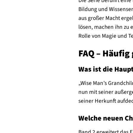
Die Serie berührt ein
Bildung und Wissenser
aus großer Macht ergeb
lösen, machen ihn zu e
Rolle von Magie und T
FAQ – Häufig 
Was ist die Haup
„Wise Man’s Grandchild
nun mit seiner außer
seiner Herkunft aufde
Welche neuen Ch
Band 2 erweitert das 