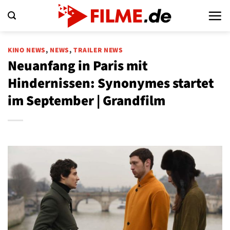
Zum
Inhalt
springen
KINO NEWS
,
NEWS
,
TRAILER NEWS
Neuanfang in Paris mit
Hindernissen: Synonymes startet
im September | Grandfilm