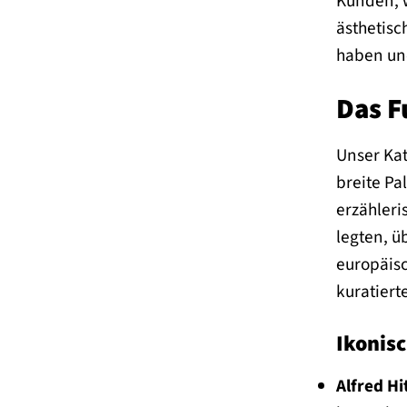
Kunden, w
ästhetisc
haben un
Das F
Unser Kat
breite Pa
erzähler
legten, ü
europäisc
kuratiert
Ikonis
Alfred Hi