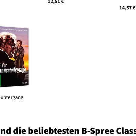
12,51
€
14,57
€
nuntergang
ind die beliebtesten B-Spree Cla