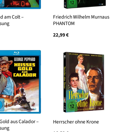
d am Colt –
Friedrich Wilhelm Murnaus
sung
PHANTOM
22,99
€
Gold aus Calador –
Herrscher ohne Krone
sung