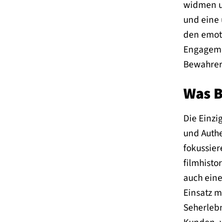
widmen u
und eine 
den emoti
Engagemen
Bewahrer 
Was B
Die Einzi
und Authe
fokussier
filmhisto
auch eine
Einsatz m
Seherlebn