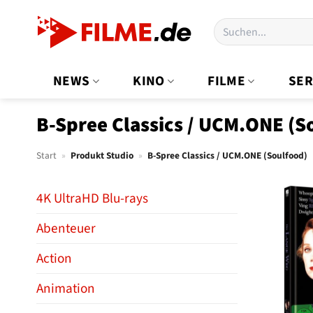
Zum
Suchen
Inhalt
nach:
springen
NEWS
KINO
FILME
SER
B-Spree Classics / UCM.ONE (S
Start
»
Produkt Studio
»
B-Spree Classics / UCM.ONE (Soulfood)
4K UltraHD Blu-rays
Abenteuer
Action
Animation