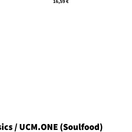
16,59
€
ssics / UCM.ONE (Soulfood)