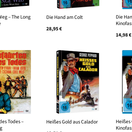
Weg – The Long
Die Han
Die Hand am Colt
e
Kinofas
28,95
€
14,98
€
des Todes –
Heißes 
Heißes Gold aus Calador
ng
Kinofas