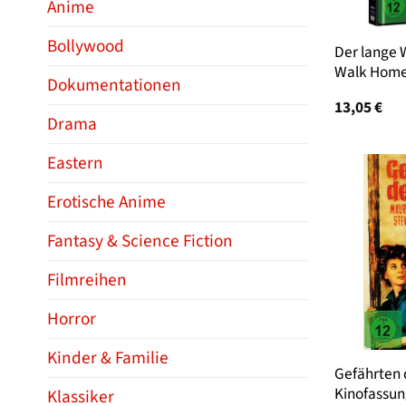
Anime
Bollywood
Der lange 
Walk Hom
Dokumentationen
13,05
€
Drama
Eastern
Erotische Anime
Fantasy & Science Fiction
Filmreihen
Horror
Kinder & Familie
Gefährten 
Kinofassu
Klassiker