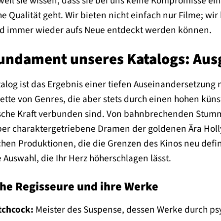
eil sie wissen, dass sie bei uns keine Kompromisse e
he Qualität geht. Wir bieten nicht einfach nur Filme; wir
d immer wieder aufs Neue entdeckt werden können.
undament unseres Katalogs: Aus
alog ist das Ergebnis einer tiefen Auseinandersetzung m
lette von Genres, die aber stets durch einen hohen kü
ische Kraft verbunden sind. Von bahnbrechenden Stum
ber charaktergetriebene Dramen der goldenen Ära Holl
hen Produktionen, die die Grenzen des Kinos neu defini
e Auswahl, die Ihr Herz höherschlagen lässt.
che Regisseure und ihre Werke
tchcock:
Meister des Suspense, dessen Werke durch psyc