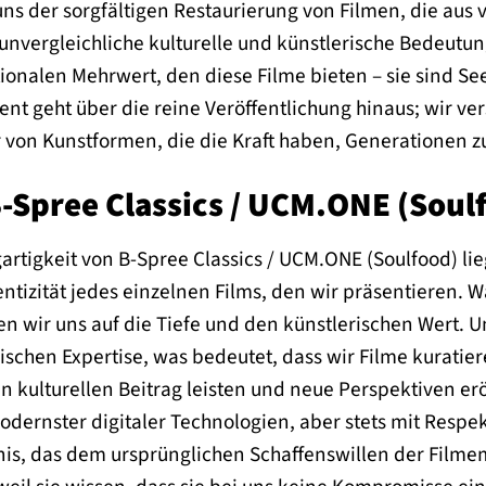
ns der sorgfältigen Restaurierung von Filmen, die au
unvergleichliche kulturelle und künstlerische Bedeutun
onalen Mehrwert, den diese Filme bieten – sie sind Se
t geht über die reine Veröffentlichung hinaus; wir ve
von Kunstformen, die die Kraft haben, Generationen z
-Spree Classics / UCM.ONE (Soul
gartigkeit von B-Spree Classics / UCM.ONE (Soulfood) li
ntizität jedes einzelnen Films, den wir präsentieren. W
en wir uns auf die Tiefe und den künstlerischen Wert. Un
rischen Expertise, was bedeutet, dass wir Filme kuratie
n kulturellen Beitrag leisten und neue Perspektiven eröf
odernster digitaler Technologien, aber stets mit Respek
is, das dem ursprünglichen Schaffenswillen der Filmem