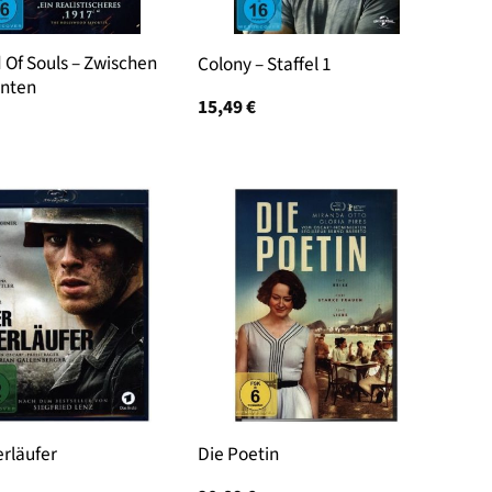
d Of Souls – Zwischen
Colony – Staffel 1
onten
15,49
€
rläufer
Die Poetin