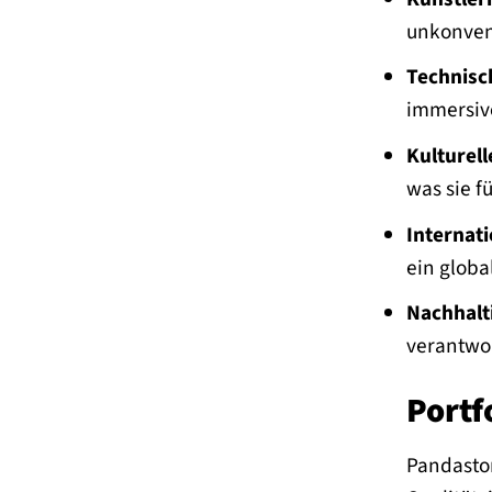
unkonvent
Technisch
immersive
Kulturell
was sie f
Internati
ein globa
Nachhalt
verantwor
Portf
Pandastor