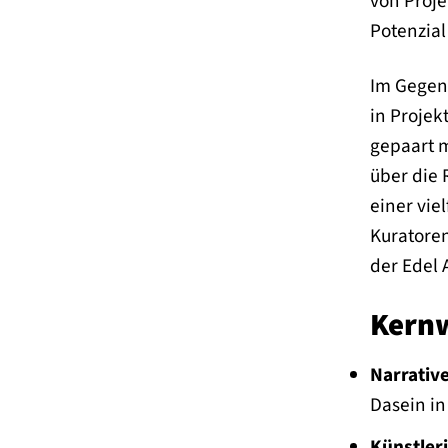
von Proje
Potenzial
Im Gegens
in Projek
gepaart m
über die 
einer vie
Kuratoren
der Edel 
Kern
Narrative
Dasein in
Künstleri