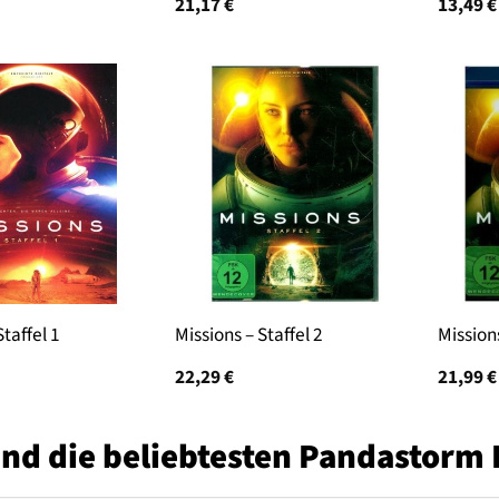
21,17
€
13,49
€
Staffel 1
Missions – Staffel 2
Missions
22,29
€
21,99
€
ind die beliebtesten Pandastorm 