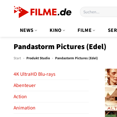
Zum
Suchen
Inhalt
nach:
springen
NEWS
KINO
FILME
SER
Pandastorm Pictures (Edel)
Start
»
Produkt Studio
»
Pandastorm Pictures (Edel)
4K UltraHD Blu-rays
Abenteuer
Action
Animation