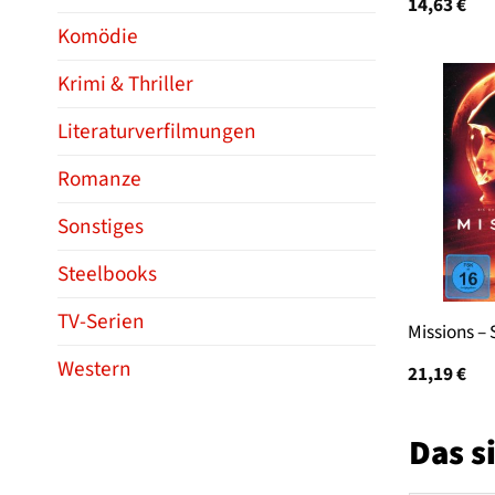
14,63
€
Komödie
Krimi & Thriller
Literaturverfilmungen
Romanze
Sonstiges
Steelbooks
TV-Serien
Missions – 
Western
21,19
€
Das s