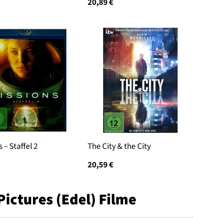
20,89
€
 – Staffel 2
The City & the City
20,59
€
Pictures (Edel) Filme