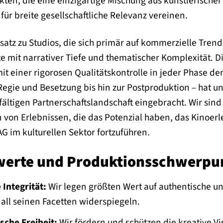
kten, die eine einzigartige Mischung aus künstlerische
 für breite gesellschaftliche Relevanz vereinen.
atz zu Studios, die sich primär auf kommerzielle Trend
te mit narrativer Tiefe und thematischer Komplexität. Di
it einer rigorosen Qualitätskontrolle in jeder Phase d
Regie und Besetzung bis hin zur Postproduktion – hat 
lfältigen Partnerschaftslandschaft eingebracht. Wir sin
 von Erlebnissen, die das Potenzial haben, das Kinoerle
AG im kulturellen Sektor fortzuführen.
werte und Produktionsschwerpu
 Integrität:
Wir legen größten Wert auf authentische un
 all seinen Facetten widerspiegeln.
sche Freiheit:
Wir fördern und schützen die kreative V