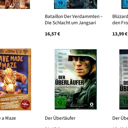
Bataillon Der Verdammten –
Blizzar
Die Schlacht um Jangsari
den Fr
16,57
€
13,99
€
 a Maze
Der Überläufer
Der Übe