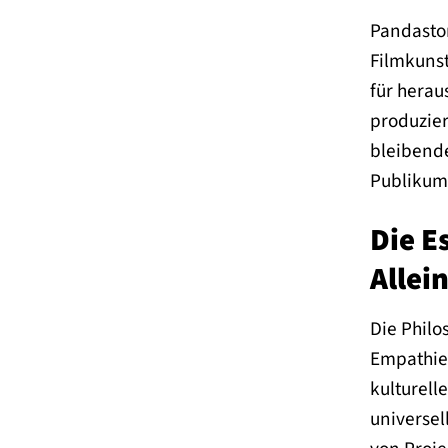
Pandastor
Filmkunst
für herau
produzier
bleibende
Publikum 
Die E
Allei
Die Philo
Empathie,
kulturell
universel