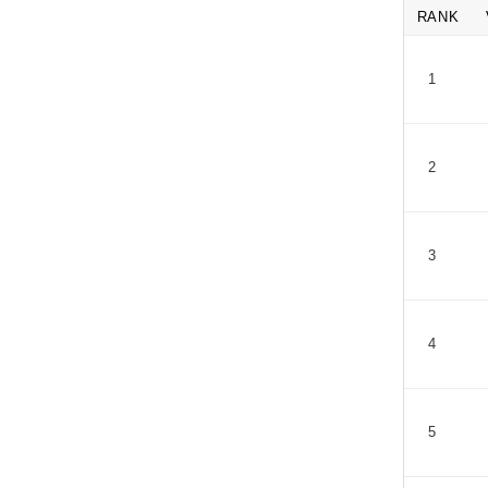
RANK
1
2
3
4
5