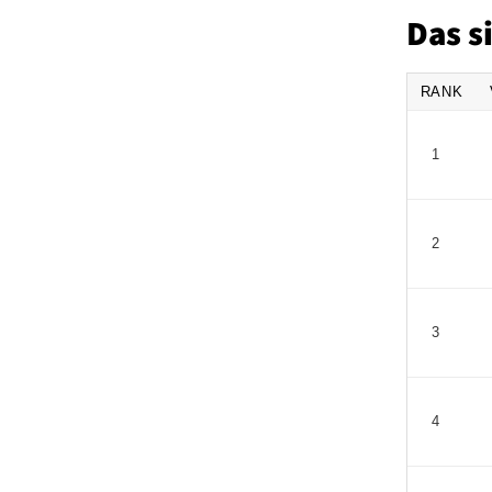
Das s
RANK
1
2
3
4