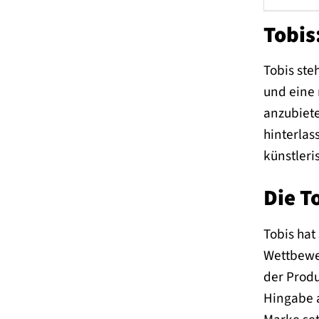
Tobis
Tobis ste
und eine 
anzubiete
hinterlas
künstleri
Die T
Tobis hat
Wettbewer
der Produ
Hingabe a