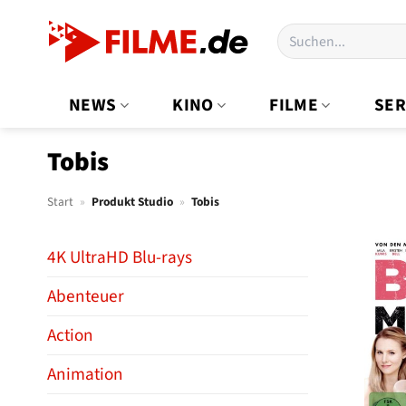
Zum
Suchen
Inhalt
nach:
springen
NEWS
KINO
FILME
SER
Tobis
Start
»
Produkt Studio
»
Tobis
4K UltraHD Blu-rays
Abenteuer
Action
Animation