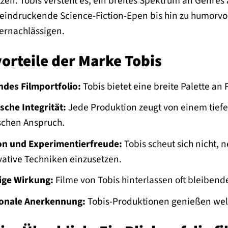
zen. Tobis versteht es, ein breites Spektrum an Genr
eeindruckende Science-Fiction-Epen bis hin zu humorvo
vernachlässigen.
orteile der Marke Tobis
des Filmportfolio:
Tobis bietet eine breite Palette an
sche Integrität:
Jede Produktion zeugt von einem tiefe
schen Anspruch.
on und Experimentierfreude:
Tobis scheut sich nicht, 
ative Techniken einzusetzen.
ige Wirkung:
Filme von Tobis hinterlassen oft bleibend
ionale Anerkennung:
Tobis-Produktionen genießen welt