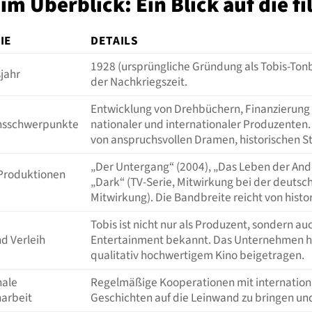
 im Überblick: Ein Blick auf die 
IE
DETAILS
1928 (ursprüngliche Gründung als Tobis-Ton
jahr
der Nachkriegszeit.
Entwicklung von Drehbüchern, Finanzierung 
nsschwerpunkte
nationaler und internationaler Produzenten.
von anspruchsvollen Dramen, historischen St
„Der Untergang“ (2004), „Das Leben der Ander
Produktionen
„Dark“ (TV-Serie, Mitwirkung bei der deutsch
Mitwirkung). Die Bandbreite reicht von histo
Tobis ist nicht nur als Produzent, sondern au
nd Verleih
Entertainment bekannt. Das Unternehmen ha
qualitativ hochwertigem Kino beigetragen.
nale
Regelmäßige Kooperationen mit internationa
arbeit
Geschichten auf die Leinwand zu bringen un