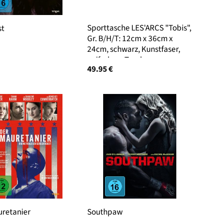
Sporttasche LES'ARCS "Tobis",
st
Gr. B/H/T: 12cm x 36cm x
24cm, schwarz, Kunstfaser,
unifarben, Taschen
49.95
€
Sporttasche, Im trendigen
und funktionalen Crossbody-
Style
retanier
Southpaw