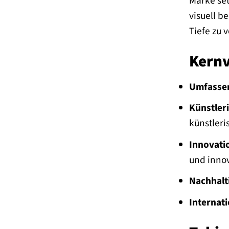
Marke set
visuell b
Tiefe zu 
Kernv
Umfassen
Künstleri
künstleri
Innovati
und innov
Nachhalt
Internat