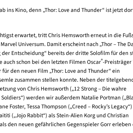
b ins Kino, denn „Thor: Love and Thunder“ ist jetzt dor
tigst erwartet, tritt Chris Hemsworth erneut in die Fuß
 Marvel Universum. Damit erscheint nach „Thor – The D
der Entscheidung“ bereits der dritte Solofilm für den 
®
e auch schon bei den letzten Filmen Oscar
-Preisträger
 für den neuen Film „Thor: Love and Thunder“ ein
semle zusammen stellen konnte. Neben der titelgeben
setzung von Chris Hemsworth („12 Strong – Die wahre
 Soldiers“) werden wir außerdem Natalie Portman („Bl
ane Foster, Tessa Thompson („Creed – Rocky’s Legacy“) 
ititi („Jojo Rabbit“) als Stein-Alien Korg und Christian
 als den neuen gefährlichen Gegenspieler Gorr erleben 