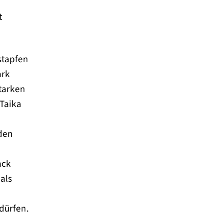
t
stapfen
ark
starken
 Taika
den
ack
als
dürfen.