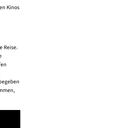
den Kinos
e Reise.
e
fen
g
 begeben
kommen,