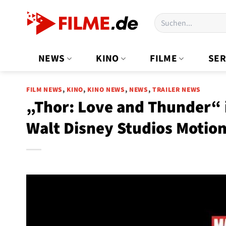
Zum
Suchen
Inhalt
nach:
springen
NEWS
KINO
FILME
SER
FILM NEWS
,
KINO
,
KINO NEWS
,
NEWS
,
TRAILER NEWS
„Thor: Love and Thunder“ 
Walt Disney Studios Motio