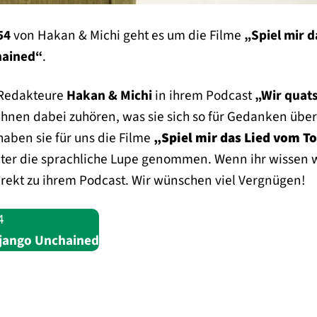
54
von Hakan & Michi geht es um die Filme
„Spiel mir d
hained“
.
 Redakteure
Hakan & Michi
in ihrem Podcast
„Wir quat
ihnen dabei zuhören, was sie sich so für Gedanken übe
aben sie für uns die Filme
„Spiel mir das Lied vom T
ter die sprachliche Lupe genommen. Wenn ihr wissen w
direkt zu ihrem Podcast. Wir wünschen viel Vergnügen!
4
Django Unchained