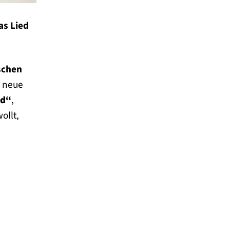
as Lied
schen
r neue
od“
,
ollt,