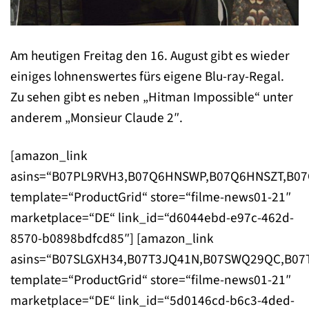
Am heutigen Freitag den 16. August gibt es wieder
einiges lohnenswertes fürs eigene Blu-ray-Regal.
Zu sehen gibt es neben „Hitman Impossible“ unter
anderem „Monsieur Claude 2″.
[amazon_link
asins=“B07PL9RVH3,B07Q6HNSWP,B07Q6HNSZT,B07
template=“ProductGrid“ store=“filme-news01-21″
marketplace=“DE“ link_id=“d6044ebd-e97c-462d-
8570-b0898bdfcd85″] [amazon_link
asins=“B07SLGXH34,B07T3JQ41N,B07SWQ29QC,B07
template=“ProductGrid“ store=“filme-news01-21″
marketplace=“DE“ link_id=“5d0146cd-b6c3-4ded-