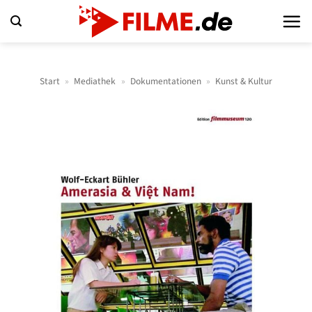
Zum
Inhalt
springen
Start
»
Mediathek
»
Dokumentationen
»
Kunst & Kultur