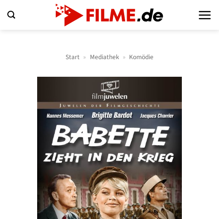
Zum
Inhalt
springen
Start
»
Mediathek
»
Komödie