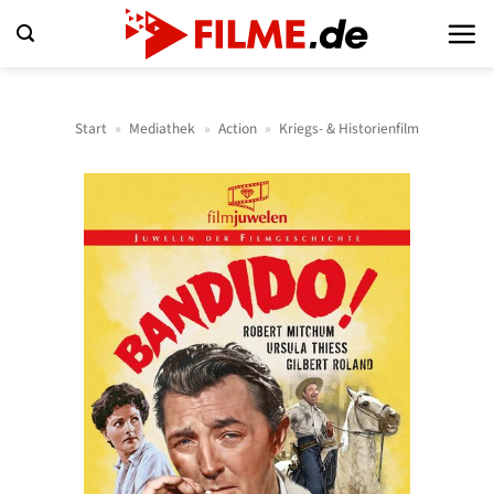
Zum
Inhalt
springen
Start
»
Mediathek
»
Action
»
Kriegs- & Historienfilm