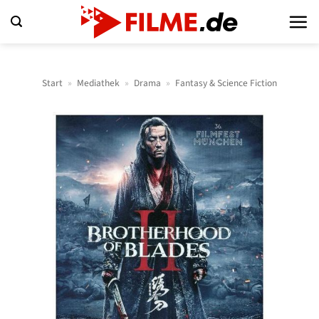
Zum
Inhalt
springen
Start
»
Mediathek
»
Drama
»
Fantasy & Science Fiction