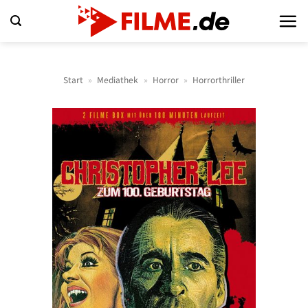
Zum
Inhalt
springen
Start
»
Mediathek
»
Horror
»
Horrorthriller