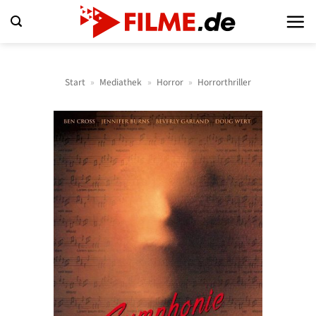
Zum
Inhalt
springen
Start
»
Mediathek
»
Horror
»
Horrorthriller