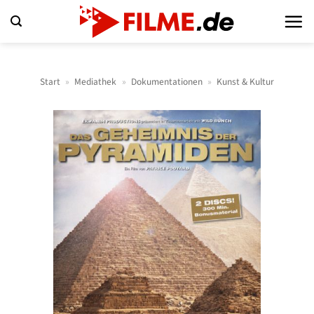
Zum
Inhalt
springen
Start
»
Mediathek
»
Dokumentationen
»
Kunst & Kultur