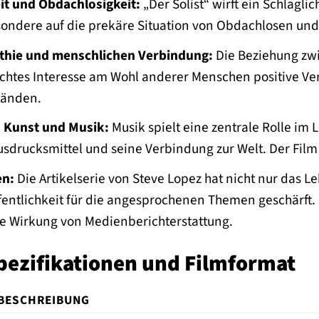
it und Obdachlosigkeit:
„Der Solist“ wirft ein Schlagl
esondere auf die prekäre Situation von Obdachlosen u
athie und menschlichen Verbindung:
Die Beziehung zwi
chtes Interesse am Wohl anderer Menschen positive V
tänden.
 Kunst und Musik:
Musik spielt eine zentrale Rolle im L
Ausdrucksmittel und seine Verbindung zur Welt. Der Film 
en:
Die Artikelserie von Steve Lopez hat nicht nur das 
entlichkeit für die angesprochenen Themen geschärft. 
ie Wirkung von Medienberichterstattung.
pezifikationen und Filmformat
BESCHREIBUNG