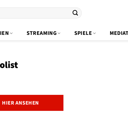
IEN
STREAMING
SPIELE
MEDIA
olist
HIER ANSEHEN