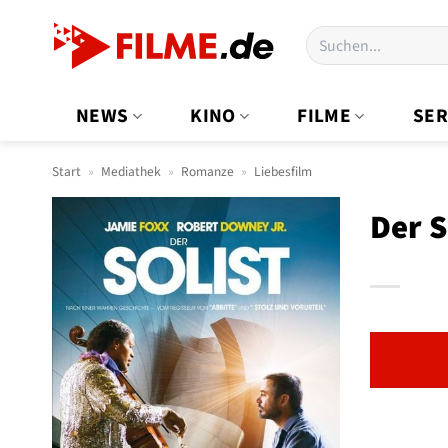
Zum
Suchen
Inhalt
nach:
springen
NEWS
KINO
FILME
SER
Start
»
Mediathek
»
Romanze
»
Liebesfilm
Der S