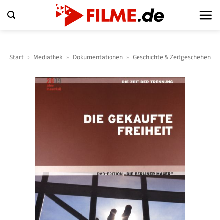
Zum
Inhalt
springen
Start
»
Mediathek
»
Dokumentationen
»
Geschichte & Zeitgeschehen