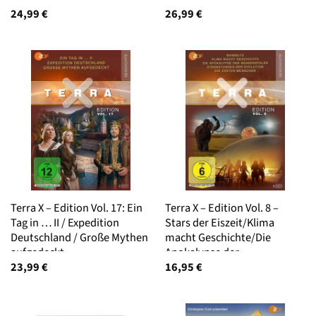
Burg
Welt?
24,99
€
26,99
€
Terra X – Edition Vol. 17: Ein
Terra X – Edition Vol. 8 –
Tag in … II / Expedition
Stars der Eiszeit/Klima
Deutschland / Große Mythen
macht Geschichte/Die
aufgedeckt
Apokalypse der
Neandertaler/Sternstunden
23,99
€
16,95
€
der Evolution/Die ersten
Menschen