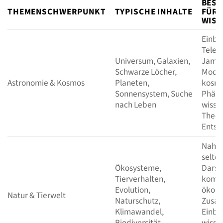
BESO
THEMENSCHWERPUNKT
TYPISCHE INHALTE
FÜR
WISS
Einbli
Teles
Universum, Galaxien,
James
Schwarze Löcher,
Model
Astronomie & Kosmos
Planeten,
kosmi
Sonnensystem, Suche
Phän
nach Leben
wisse
Theor
Entste
Naha
selten
Ökosysteme,
Darst
Tierverhalten,
kompl
Evolution,
ökolo
Natur & Tierwelt
Naturschutz,
Zusa
Klimawandel,
Einbli
Biodiversität
wisse