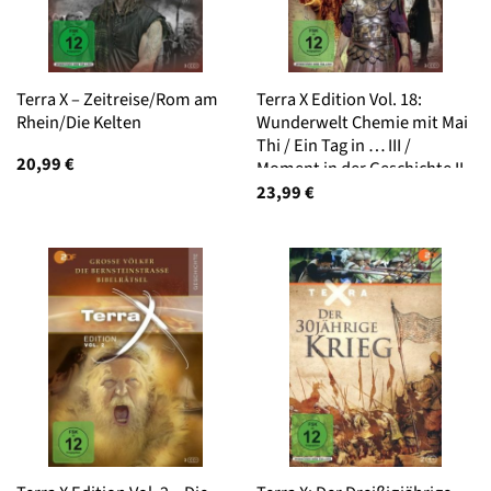
Terra X – Zeitreise/Rom am
Terra X Edition Vol. 18:
Rhein/Die Kelten
Wunderwelt Chemie mit Mai
Thi / Ein Tag in … III /
20,99
€
Moment in der Geschichte II
23,99
€