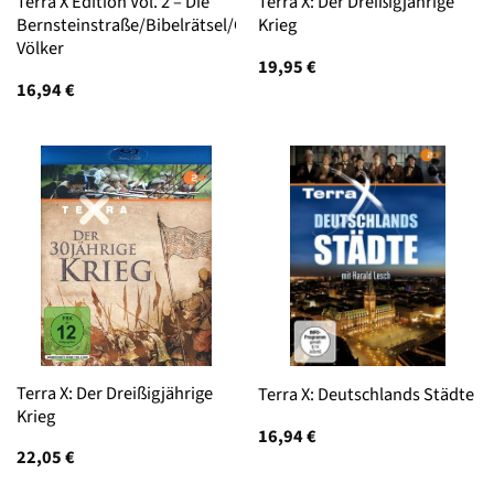
Terra X Edition Vol. 2 – Die
Terra X: Der Dreißigjährige
Bernsteinstraße/Bibelrätsel/Große
Krieg
Völker
19,95
€
16,94
€
Terra X: Der Dreißigjährige
Terra X: Deutschlands Städte
Krieg
16,94
€
22,05
€