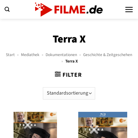
Zum
Inhalt
springen
Terra X
Start
»
Mediathek
»
Dokumentationen
»
Geschichte & Zeitgeschehen
»
Terra X
FILTER