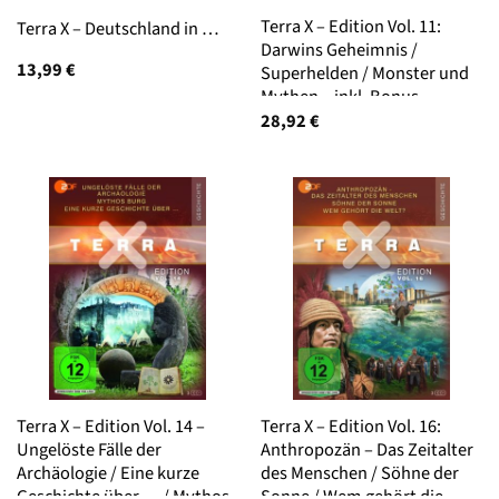
Terra X – Edition Vol. 11:
Terra X – Deutschland in …
Darwins Geheimnis /
13,99
€
Superhelden / Monster und
Mythen – inkl. Bonus
‚Märchen und Sagen‘
28,92
€
Terra X – Edition Vol. 14 –
Terra X – Edition Vol. 16:
Ungelöste Fälle der
Anthropozän – Das Zeitalter
Archäologie / Eine kurze
des Menschen / Söhne der
Geschichte über … / Mythos
Sonne / Wem gehört die