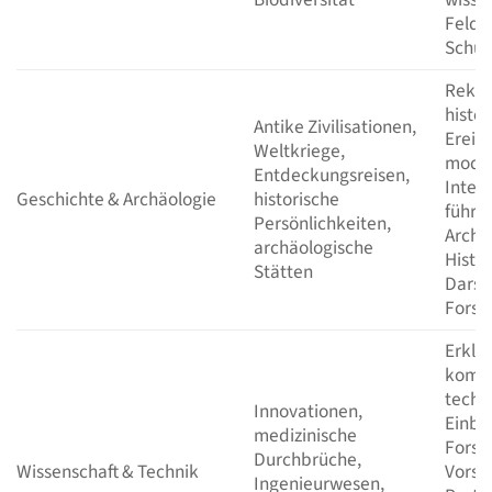
Felds
Schut
Rekon
histo
Antike Zivilisationen,
Ereign
Weltkriege,
moder
Entdeckungsreisen,
Inter
Geschichte & Archäologie
historische
führe
Persönlichkeiten,
Archä
archäologische
Histor
Stätten
Darst
Forsc
Erklä
kompl
techn
Innovationen,
Einbli
medizinische
Forsc
Durchbrüche,
Wissenschaft & Technik
Vorst
Ingenieurwesen,