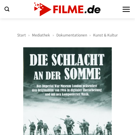
Zum
Inhalt
springen
Start
»
Mediathek
»
Dokumentationen
»
Kunst & Kultur