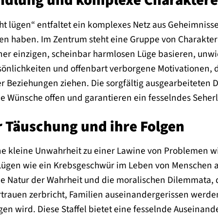
ndlung und komplexe Charaktere
icht lügen“ entfaltet ein komplexes Netz aus Geheimni
igten haben. Im Zentrum steht eine Gruppe von Charakte
iner einzigen, scheinbar harmlosen Lüge basieren, unwi
sönlichkeiten und offenbart verborgene Motivationen, d
 Beziehungen ziehen. Die sorgfältig ausgearbeiteten D
e Wünsche offen und garantieren ein fesselndes Seherl
r Täuschung und ihre Folgen
e kleine Unwahrheit zu einer Lawine von Problemen wir
h Lügen wie ein Krebsgeschwür im Leben von Menschen 
die Natur der Wahrheit und die moralischen Dilemmata, 
trauen zerbricht, Familien auseinandergerissen werde
en wird. Diese Staffel bietet eine fesselnde Auseinand