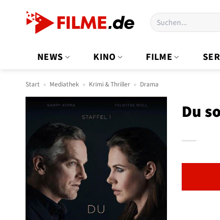
Zum
Suchen
Inhalt
nach:
springen
NEWS
KINO
FILME
SER
Start
»
Mediathek
»
Krimi & Thriller
»
Drama
Du so